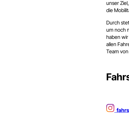
unser Ziel
die Mobili
Durch ste
um noch m
haben wir 
allen Fah
Team von ü
Fahr
fahr