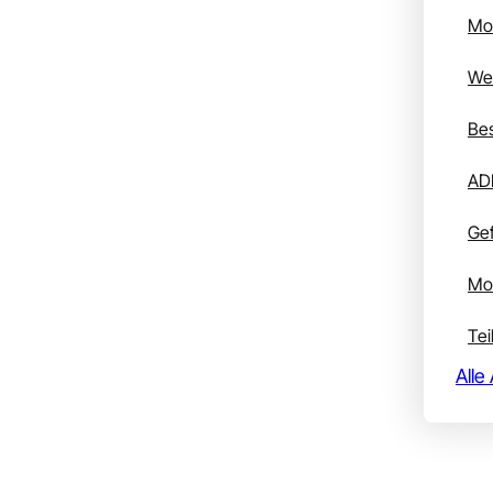
Mo
Wei
Bes
AD
Gef
Mob
Tei
Alle