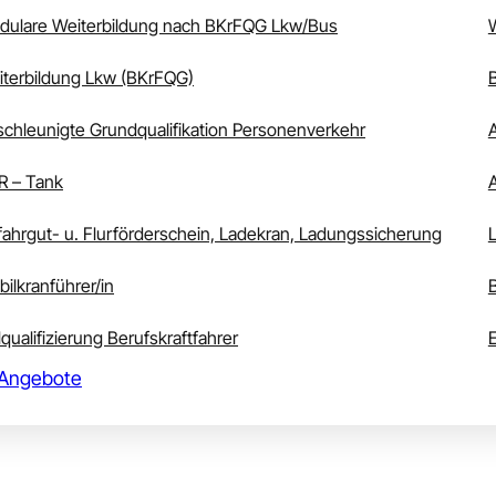
dulare Weiterbildung nach BKrFQG Lkw/Bus
terbildung Lkw (BKrFQG)
chleunigte Grundqualifikation Personenverkehr
R – Tank
ahrgut- u. Flurförderschein, Ladekran, Ladungssicherung
ilkranführer/in
lqualifizierung Berufskraftfahrer
 Angebote