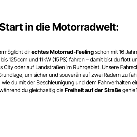
Start in die Motorradwelt:
ermöglicht dir
echtes Motorrad-Feeling
schon mit 16 Jahr
 bis 125 ccm und 11 kW (15 PS) fahren – damit bist du flott 
 City oder auf Landstraßen im Ruhrgebiet. Unsere Fahrschu
Grundlage, um sicher und souverän auf zwei Rädern zu fahr
, wie du mit der Beschleunigung und dem Fahrverhalten ei
während du gleichzeitig die
Freiheit auf der Straße
genieß