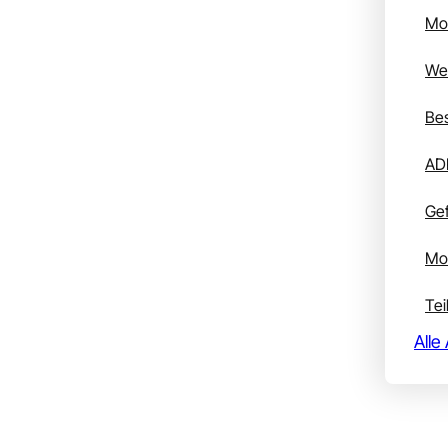
Mo
Wei
Bes
AD
Gef
Mob
Tei
Alle