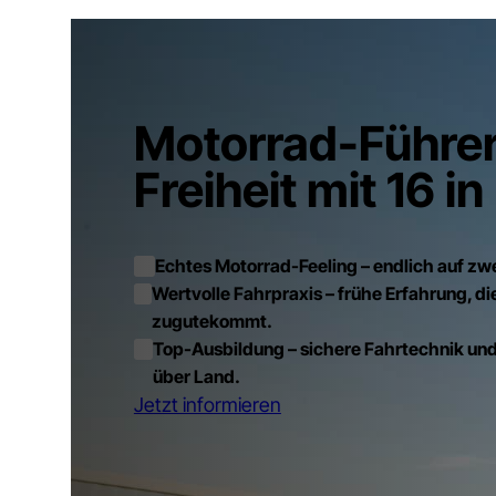
Motorrad-Führer
Freiheit mit 16 
Echtes Motorrad-Feeling – endlich auf zw
Wertvolle Fahrpraxis – frühe Erfahrung, di
zugutekommt.
Top-Ausbildung – sichere Fahrtechnik und
über Land.
Jetzt informieren