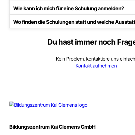
Wir wissen: Bei uns im Bildungszentrum gibt’s viele Frag
Antworten auf die häufigsten – damit du von Anfang an bes
Welche Schulungen bietet das Bildungszentrum Cl
Wer kann an den Kursen im Bildungszentrum teiln
Sind die Abschlüsse und Zertifikate anerkannt?
Gibt es Fördermöglichkeiten für die Kurse?
Wie kann ich mich für eine Schulung anmelden?
Wo finden die Schulungen statt und welche Ausstat
Du hast immer noch Frag
Kein Problem, kontaktiere uns einfach