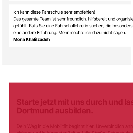
individuelle Fragen wurde immer zufriedenstellend eingefange
verschoben oder abgesagt werden musste, ist das immer gut 
Markus Kirchberger
Ich kann das Team dieser Fahrschule nur weiter empfehlen. Ic
Fahrschule, da ich sehr unregelmäßig Arbeitszeiten habe. Bere
locker und dennoch absolut lehrreich. Auf alle Fragen wird ver
wieder.
Dennis Kaczorowski
Ich kann diese Fahrschule sehr empfehlen!
Das gesamte Team ist sehr freundlich, hilfsbereit und organisi
gefühlt. Falls Sie eine Fahrschullehrerin suchen, die besonder
eine andere Erfahrung. Mehr möchte ich dazu nicht sagen.
Mona Khalilzadeh